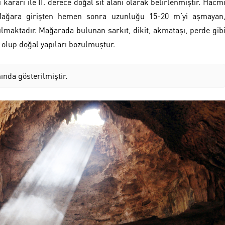
kararı ile II. derece doğal sit alanı olarak belirlenmiştir. Hacm
Mağara girişten hemen sonra uzunluğu 15-20 m’yi aşmayan
rılmaktadır. Mağarada bulunan sarkıt, dikit, akmataşı, perde gib
olup doğal yapıları bozulmuştur.
nında gösterilmiştir.