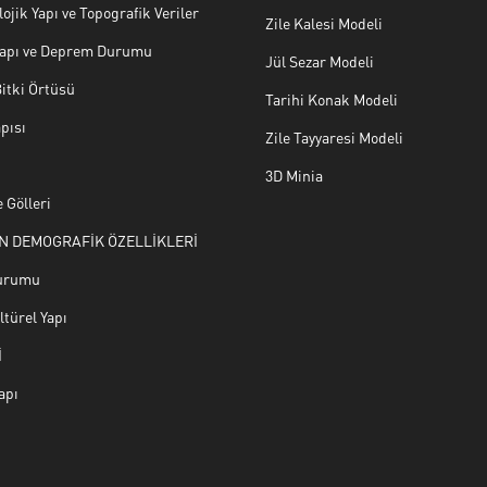
ojik Yapı ve Topografik Veriler
Zile Kalesi Modeli
 Yapı ve Deprem Durumu
Jül Sezar Modeli
Bitki Örtüsü
Tarihi Konak Modeli
pısı
Zile Tayyaresi Modeli
3D Minia
 Gölleri
N DEMOGRAFİK ÖZELLİKLERİ
urumu
türel Yapı
İ
apı
U