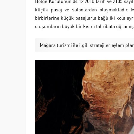
Bölge Kurulunun 04.12.2010 tarih ve 2105 sayılı 
küçük pasaj ve salonlardan oluşmaktadır. 
birbirlerine küçük pasajlarla bağlı iki kola ay
oluşumların büyük bir kısmı tahribata uğramış 
Mağara turizmi ile ilgili stratejiler eylem pla