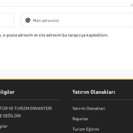
 e-posta adresim ve site adresim bu tarayıcıya kaydedilsin.
ilgiler
Yatırım Olanakları
LTÜR VE TURİZM ENVANTERİ
Yatırım Olanakları
E DEĞİLDİR
Raporlar
giler
Turizm Eğitimi