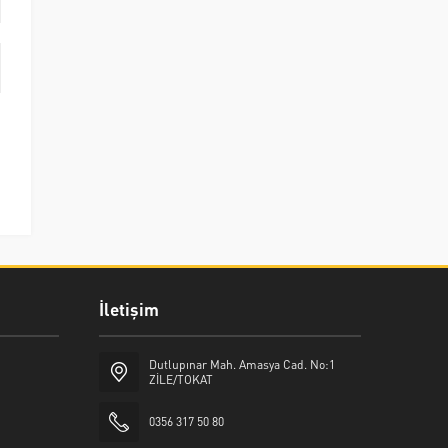
İletişim
Dutlupınar Mah. Amasya Cad. No:1
ZİLE/TOKAT
0356 317 50 80