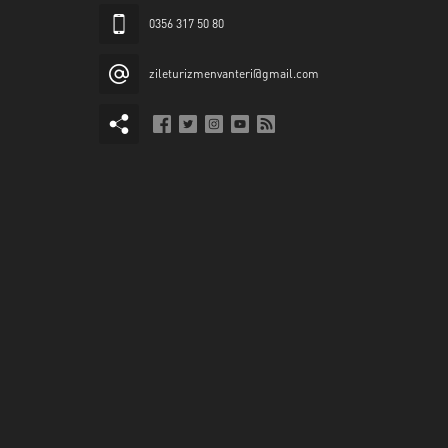
0356 317 50 80
zileturizmenvanteri@gmail.com