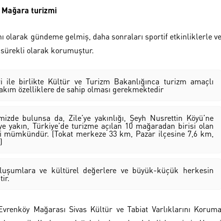
Mağara turizmi
 olarak gündeme gelmiş, daha sonraları sportif etkinliklerle v
 sürekli olarak korumuştur.
i ile birlikte Kültür ve Turizm Bakanlığınca turizm amaçlı
takım özelliklere de sahip olması gerekmektedir
izde bulunsa da, Zile’ye yakınlığı, Şeyh Nusrettin Köyü’ne
‘ye yakın, Türkiye’de turizme açılan 10 mağaradan birisi olan
si mümkündür. (Tokat merkeze 33 km, Pazar ilçesine 7,6 km,
)
 oluşumlara ve kültürel değerlere ve büyük-küçük herkesin
ir.
Evrenköy Mağarası Sivas Kültür ve Tabiat Varlıklarını Korum