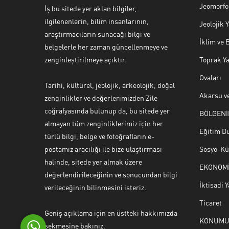
Jeomorfol
İş bu sitede yer aklan bilgiler,
ilgilenenlerin, bilim insanlarının,
Jeolojik
araştırmacıların sunacağı bilgi ve
İklim ve 
belgelerle her zaman güncellenmeye ve
zenginleştirilmeye açıktır.
Toprak Ya
Ovaları
Tarihi, kültürel, jeolojik, arkeolojik, doğal
Akarsu ve
zenginlikler ve değerlerimizden Zile
coğrafyasında bulunup da, bu sitede yer
BÖLGENİ
Yaşar Erkan İÇEN
almayan tüm zenginliklerimiz için her
Eğitim D
türlü bilgi, belge ve fotoğrafların e-
postamız aracılığı ile bize ulaştırması
Sosyo-Kül
halinde, sitede yer almak üzere
EKONOM
değerlendirileceğinin ve sonucundan bilgi
Cevap Yaz
İktisadi Y
verileceğinin bilinmesini isteriz.
Ticaret
Geniş açıklama için en üstteki hakkımızda
KONUM
sekmesine bakınız.