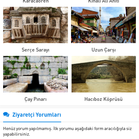
Karacaören
Kınalı Ali Anıtı
Serçe Sarayı
Uzun Çarşı
Çay Pınarı
Hacıboz Köprüsü
Ziyaretçi Yorumları
Henüz yorum yapılmamış. İlk yorumu aşağıdaki form aracılığıyla siz
yapabilirsiniz.