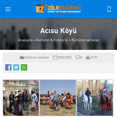
Acısu Köyü
Anasayfa
»
Kültürel & Folklorik
»
Kültürel varlıklar
Kültürel varlıklar
28.02.2021
0
5.171