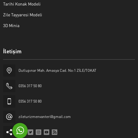
Tarihi Konak Modeli
Zile Tayyaresi Modeli
3D Minia
İletişim
Yaşar Erkan İÇEN
Dutlupınar Mah. Amasya Cad. No:1 ZİLE/TOKAT
0356 317 50 80
0356 317 50 80
Cevap Yaz
zileturizmenvanteri@gmail.com