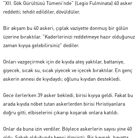
“XII. Gök Gürültüsü Tümeni’nde” (Legio Fulminata) 40 asker
reddetti; tehdit edildiler, dövüldüler.
Bir akşam bu 40 askeri, çıplak vaziyette donmuş bir gölün
üzerine bıraktılar. “Kaderlerinizi reddetmeye hazır olduğunuz
zaman kıyıya gelebilirsiniz” dediler.
Onları vazgeçirmek için de kıyıda ateş yaktılar, battaniye,
giyecek, sıcak su, sıcak yiyecek ve içecek bıraktılar. En genç
askerin annesi de kıyıdaydı; oğlunu kıyıdan destekledi.
Gece ilerlerken 39 asker bekledi, birisi kıyıya geldi. Fakat bu
arada kıyıda nöbet tutan askerlerden birisi Hıristiyanlara
doğru gitti, elbiselerini çıkarıp koşarak onlara katıldı.
Onlar da buna izin verdiler. Böylece askerlerin sayısı yine 40
oldu. Sabah olduğunda hepsi ölmüştü. Bir kaynak, hayatta