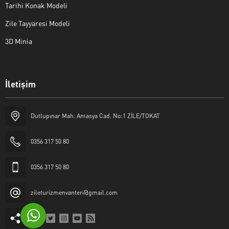
Tarihi Konak Modeli
Zile Tayyaresi Modeli
3D Minia
İletişim
Yaşar Erkan İÇEN
Dutlupınar Mah. Amasya Cad. No:1 ZİLE/TOKAT
0356 317 50 80
0356 317 50 80
Cevap Yaz
zileturizmenvanteri@gmail.com