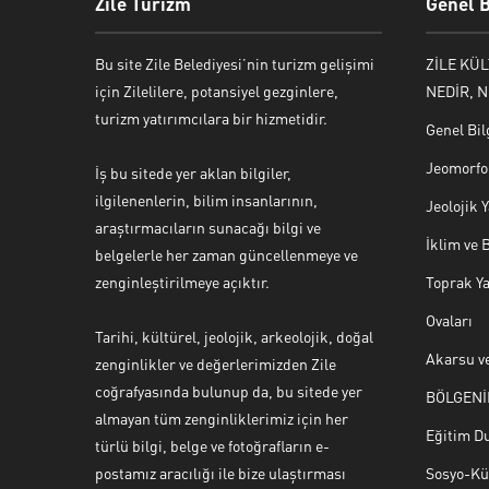
Zile Turizm
Genel B
Bu site Zile Belediyesi’nin turizm gelişimi
ZİLE KÜ
için Zilelilere, potansiyel gezginlere,
NEDİR, N
turizm yatırımcılara bir hizmetidir.
Genel Bil
Jeomorfol
İş bu sitede yer aklan bilgiler,
ilgilenenlerin, bilim insanlarının,
Jeolojik
araştırmacıların sunacağı bilgi ve
İklim ve 
belgelerle her zaman güncellenmeye ve
zenginleştirilmeye açıktır.
Toprak Ya
Ovaları
Tarihi, kültürel, jeolojik, arkeolojik, doğal
Akarsu ve
zenginlikler ve değerlerimizden Zile
coğrafyasında bulunup da, bu sitede yer
BÖLGENİ
Yaşar Erkan İÇEN
almayan tüm zenginliklerimiz için her
Eğitim D
türlü bilgi, belge ve fotoğrafların e-
postamız aracılığı ile bize ulaştırması
Sosyo-Kül