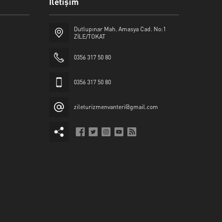
İletişim
Dutlupınar Mah. Amasya Cad. No:1
ZİLE/TOKAT
0356 317 50 80
0356 317 50 80
zileturizmenvanteri@gmail.com