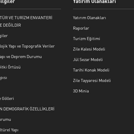
ilgiler
Yatırım Olanakları
LTÜR VE TURİZM ENVANTERİ
Yatırım Olanakları
E DEĞİLDİR
Raporlar
giler
Turizm Eğitimi
ojik Yapı ve Topografik Veriler
Zile Kalesi Modeli
 Yapı ve Deprem Durumu
Jül Sezar Modeli
Bitki Örtüsü
Tarihi Konak Modeli
pısı
Zile Tayyaresi Modeli
3D Minia
 Gölleri
N DEMOGRAFİK ÖZELLİKLERİ
urumu
türel Yapı