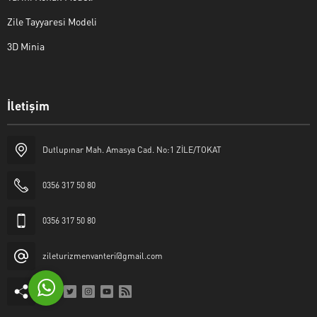
Zile Tayyaresi Modeli
3D Minia
İletişim
Yaşar Erkan İÇEN
Dutlupınar Mah. Amasya Cad. No:1 ZİLE/TOKAT
0356 317 50 80
0356 317 50 80
Cevap Yaz
zileturizmenvanteri@gmail.com