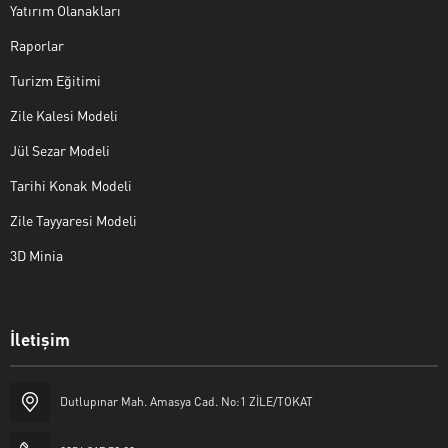
Yatırım Olanakları
Raporlar
Turizm Eğitimi
Zile Kalesi Modeli
Jül Sezar Modeli
Tarihi Konak Modeli
Zile Tayyaresi Modeli
3D Minia
İletişim
Yaşar Erkan İÇEN
Dutlupınar Mah. Amasya Cad. No:1 ZİLE/TOKAT