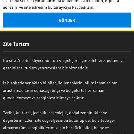
Daha sonraki yorumlarımda kullanılması için adım, e-posta
adresim ve site adresim bu tarayıcıya kaydedilsin.
Zile Turizm
Bu site Zile Belediyesi’nin turizm gelişimi için Zilelilere, potansiyel
gezginlere, turizm yatırımcılara bir hizmetidir.
İş bu sitede yer aklan bilgiler, ilgilenenlerin, bilim insanlarının,
araştırmacıların sunacağı bilgi ve belgelerle her zaman
güncellenmeye ve zenginleştirilmeye açıktır.
Tarihi, kültürel, jeolojik, arkeolojik, doğal zenginlikler ve
değerlerimizden Zile coğrafyasında bulunup da, bu sitede yer
almayan tüm zenginliklerimiz için her türlü bilgi, belge ve