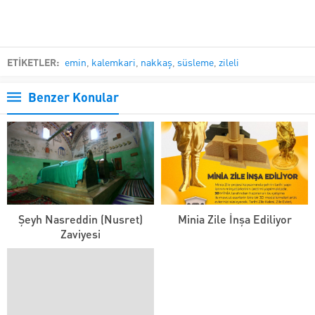
ETİKETLER:
emin
,
kalemkari
,
nakkaş
,
süsleme
,
zileli
Benzer Konular
Şeyh Nasreddin (Nusret)
Minia Zile İnşa Ediliyor
Zaviyesi