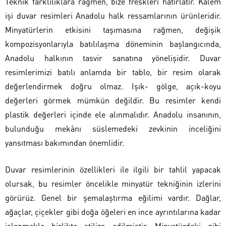
Teknik farklılıklara rağmen, bize freskleri hatırlatır. Kalem
işi duvar resimleri Anadolu halk ressamlarının ürünleridir.
Minyatürlerin etkisini taşımasına rağmen, değişik
kompozisyonlarıyla batılılaşma döneminin başlangıcında,
Anadolu halkının tasvir sanatına yönelişidir. Duvar
resimlerimizi batılı anlamda bir tablo, bir resim olarak
değerlendirmek doğru olmaz. Işık- gölge, açık-koyu
değerleri görmek mümkün değildir. Bu resimler kendi
plastik değerleri içinde ele alınmalıdır. Anadolu insanının,
bulunduğu mekânı süslemedeki zevkinin inceliğini
yansıtması bakımından önemlidir.
Duvar resimlerinin özellikleri ile ilgili bir tahlil yapacak
olursak, bu resimler öncelikle minyatür tekniğinin izlerini
görürüz. Genel bir şemalaştırma eğilimi vardır. Dağlar,
ağaçlar, çiçekler gibi doğa öğeleri en ince ayrıntılarına kadar
işlenmekle birlikte stilize edilmiştir. Minyatürdeki gibi