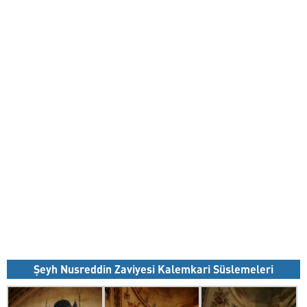
Şeyh Nusreddin Zaviyesi Kalemkari Süslemeleri