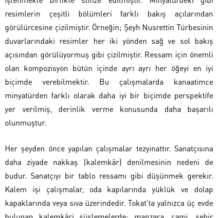
resimlerin çeşitli bölümleri farklı bakış açılarından
görülürcesine çizilmiştir. Örneğin; Şeyh Nusrettin Türbesinin
duvarlarındaki resimler her iki yönden sağ ve sol bakış
açısından görülüyormuş gibi çizilmiştir. Ressam için önemli
olan kompozisyon bütün içinde ayrı ayrı her öğeyi en iyi
biçimde verebilmektir. Bu çalışmalarda kanaatimce
minyatürden farklı olarak daha iyi bir biçimde perspektife
yer verilmiş, derinlik verme konusunda daha başarılı
olunmuştur.
Her şeyden önce yapılan çalışmalar tezyinattır. Sanatçısına
daha ziyade nakkaş (kalemkâr) denilmesinin nedeni de
budur. Sanatçıyı bir tablo ressamı gibi düşünmek gerekir.
Kalem işi çalışmalar, oda kapılarında yüklük ve dolap
kapaklarında veya sıva üzerindedir. Tokat’ta yalnızca üç evde
bulunan kalemkâri süslemelerde; manzara, cami, şehir