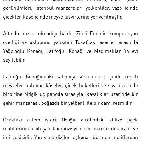
görünümleri, İstanbul manzaraları yelkenliler, vazo içinde
çiçekler, kâse içinde meyve tasvirlerine yer verilmiştir.
Altında imzası olmadığı halde, Zileli Emin’in kompozisyon
özelliği ve üslubunu yansıtan Tokat’taki eserler arasında
Yağcıoğlu Konağı, Latifoğlu Konağı ve Madımaklar ’ın evi
sayılabilir.
Latifoğlu Konağındaki kalemişi süslemeler; içinde çeşitli
meyveler bulunan kâseler, çiçek buketleri ve sıva üzerinde
birbirine bitişik üç panoda sırasıyla; kayalıklar üzerinde bir
şehir manzarası, boğazda bir yelkenli ile bir cami resmidir
Ocaktaki kalem işleri; Ocağın etrafındaki stilize çiçek
motiflerinden oluşan kompozisyon son derece dekoratif ve
ilgi çekicidir. Yan yana dizilen eşkenar dörtgen motiflerden