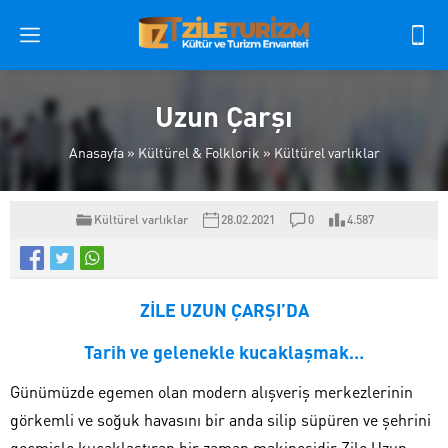
Uzun Çarşı
Anasayfa
»
Kültürel & Folklorik
»
Kültürel varlıklar
Kültürel varlıklar
28.02.2021
0
4.587
ZİLE UZUN ÇARŞI’DA
Tarih ve gelenekle kucaklaşmak…
Günümüzde egemen olan modern alışveriş merkezlerinin
görkemli ve soğuk havasını bir anda silip süpüren ve şehrini
geçmişle kucaklaştıran bir zaman makinesidir Zile Uzun