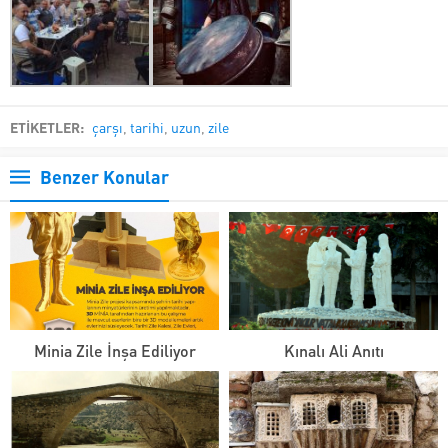
ETİKETLER:
çarşı
,
tarihi
,
uzun
,
zile
Benzer Konular
Minia Zile İnşa Ediliyor
Kınalı Ali Anıtı