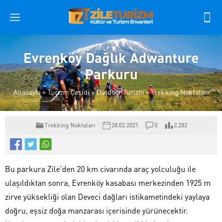
Evrenköy Dağlık Adwanture
Parkuru
Anasayfa
»
Turizm Çeşidi
»
Outdoor Turizm
»
Trekking Noktaları
Trekking Noktaları
28.02.2021
0
2.282
Bu parkura Zile’den 20 km civarında araç yolculuğu ile
ulaşıldıktan sonra, Evrenköy kasabası merkezinden 1925 m
zirve yüksekliği olan Deveci dağları istikametindeki yaylaya
doğru, eşsiz doğa manzarası içerisinde yürünecektir.