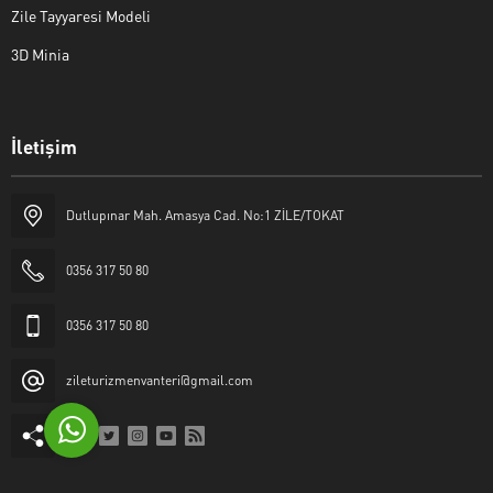
Zile Tayyaresi Modeli
3D Minia
İletişim
Yaşar Erkan İÇEN
Dutlupınar Mah. Amasya Cad. No:1 ZİLE/TOKAT
0356 317 50 80
0356 317 50 80
Cevap Yaz
zileturizmenvanteri@gmail.com