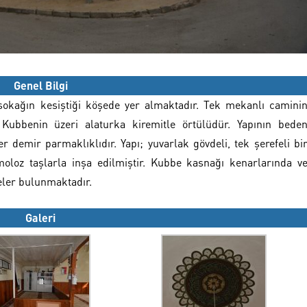
Genel Bilgi
i sokağın kesiştiği köşede yer almaktadır. Tek mekanlı camini
 Kubbenin üzeri alaturka kiremitle örtülüdür. Yapının bede
 demir parmaklıklıdır. Yapı; yuvarlak gövdeli, tek şerefeli bi
oloz taşlarla inşa edilmiştir. Kubbe kasnağı kenarlarında v
eler bulunmaktadır.
Galeri