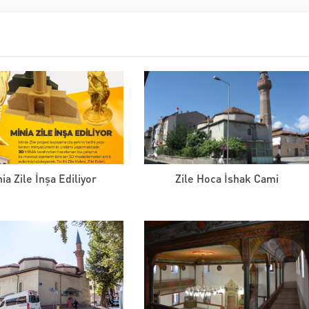
ia Zile İnşa Ediliyor
Zile Hoca İshak Cami