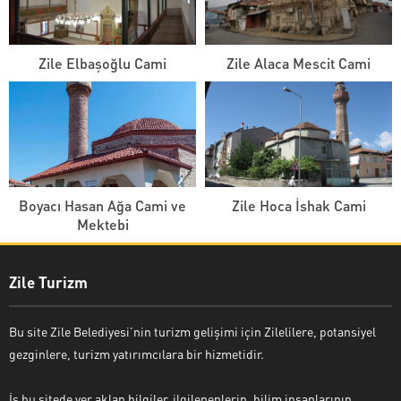
Zile Elbaşoğlu Cami
Zile Alaca Mescit Cami
Boyacı Hasan Ağa Cami ve
Zile Hoca İshak Cami
Mektebi
Zile Turizm
Bu site Zile Belediyesi’nin turizm gelişimi için Zilelilere, potansiyel
gezginlere, turizm yatırımcılara bir hizmetidir.
İş bu sitede yer aklan bilgiler, ilgilenenlerin, bilim insanlarının,