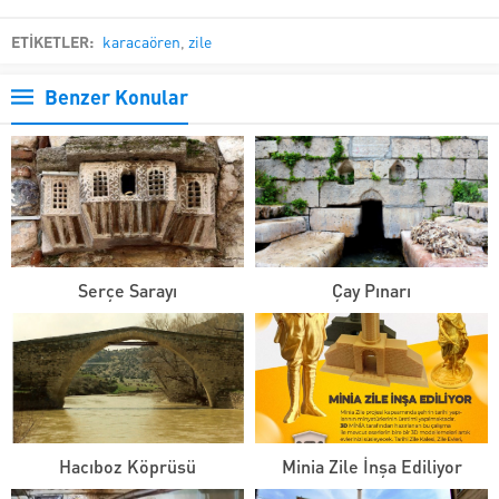
ETİKETLER:
karacaören
,
zile
Benzer Konular
Serçe Sarayı
Çay Pınarı
Hacıboz Köprüsü
Minia Zile İnşa Ediliyor