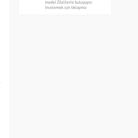
model Zilelilerle buluşuyor.
İncelemek için tıklayınız
a
m
i
.
i
e
l
k