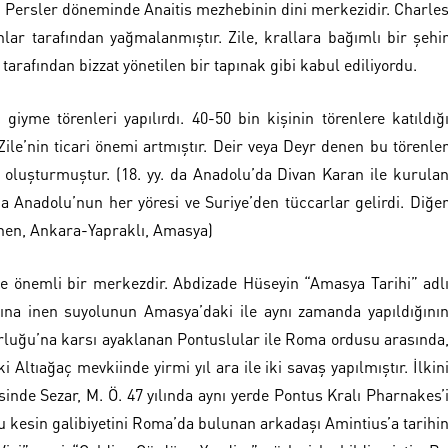
ile, Persler döneminde Anaitis mezhebinin dini merkezidir. Charle
nlar tarafından yağmalanmıştır. Zile, krallara bağımlı bir şehi
tarafından bizzat yönetilen bir tapınak gibi kabul ediliyordu.
iyme törenleri yapılırdı. 40-50 bin kişinin törenlere katıldığ
 Zile’nin ticari önemi artmıştır. Deir veya Deyr denen bu törenle
 oluşturmuştur. (18. yy. da Anadolu’da Divan Karan ile kurula
na Anadolu’nun her yöresi ve Suriye’den tüccarlar gelirdi. Diğe
önen, Ankara-Yapraklı, Amasya)
te önemli bir merkezdir. Abdizade Hüseyin “Amasya Tarihi” adl
ltına inen suyolunun Amasya’daki ile aynı zamanda yapıldığını
rluğu’na karsı ayaklanan Pontuslular ile Roma ordusu arasında
 Altıağaç mevkiinde yirmi yıl ara ile iki savaş yapılmıştır. İlkin
isinde Sezar, M. Ö. 47 yılında aynı yerde Pontus Kralı Pharnakes’
r bu kesin galibiyetini Roma’da bulunan arkadaşı Amintius’a tarihi