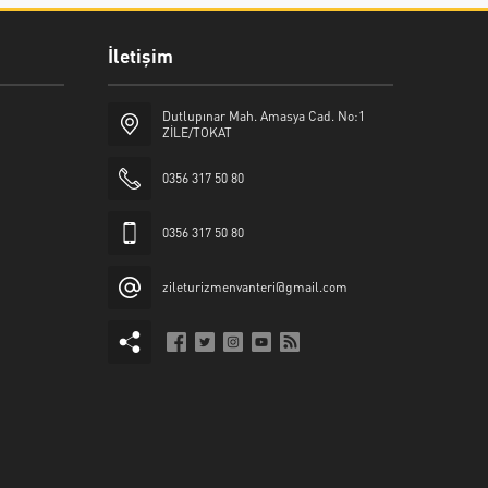
İletişim
Dutlupınar Mah. Amasya Cad. No:1
ZİLE/TOKAT
0356 317 50 80
0356 317 50 80
zileturizmenvanteri@gmail.com