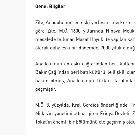
Genel Bilgiler
Zile, Anadolu’nun en eski yerleşim merkezlerin
göre Zile, M.Ö. 1600 yıllarında Ninova Mel
mesafede bulunan Masat Höyük’ te yapılan kazı ç
olarak daha eski bir dönemde, 7000 yıllık olduğ
Anadolu’nun en eski çağlarından beri kullanıl
Bakır Çağı’ndan beri batı kültürü ile ilişkili ol
hâkim olmuş, Anadolu’nun Türkler tarafından
geçmiştir.
M.Ö. 8. yüzyılda, Kral Gordios önderliğinde, F
Midas’ın yönetimi altına giren Frigya Devleti,
Tokat’ın önemli bir bölümünü ele geçirmiş oldu