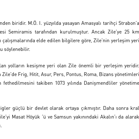
den biridir. M.Ö. I. yüzyılda yasayan Amasyalı tarihçi Strabon’
ikesi Semiramis tarafından kurulmuştur. Ancak Zile’ye 25 k
alışmalarında elde edilen bilgilere göre, Zile’nin yerleşim yer
u söylenebilir.
an yolların kesişme yeri olan Zile önemli bir yerleşim yeridir
an Zile’de Frig, Hitit, Asur, Pers, Pontus, Roma, Bizans yönetimler
 fethedilmesini takiben 1073 yılında Danişmendliler yönetim
rigler güçlü bir devlet olarak ortaya çıkmıştır. Daha sonra kra
 Zile’yi Masat Höyük ’ü ve Samsun yakınındaki Akalın’ı da alara
.