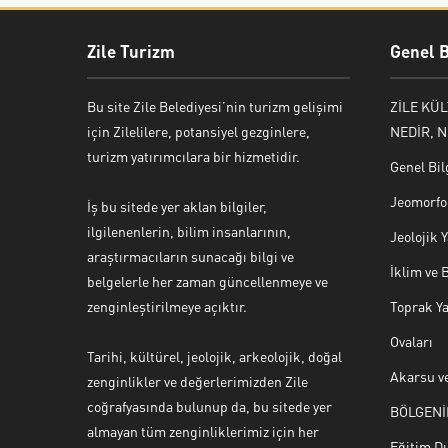
Zile Turizm
Genel B
Bu site Zile Belediyesi’nin turizm gelişimi
ZİLE KÜ
için Zilelilere, potansiyel gezginlere,
NEDİR, N
turizm yatırımcılara bir hizmetidir.
Genel Bil
Jeomorfol
İş bu sitede yer aklan bilgiler,
ilgilenenlerin, bilim insanlarının,
Jeolojik
araştırmacıların sunacağı bilgi ve
İklim ve 
belgelerle her zaman güncellenmeye ve
zenginleştirilmeye açıktır.
Toprak Ya
Ovaları
Tarihi, kültürel, jeolojik, arkeolojik, doğal
Akarsu ve
zenginlikler ve değerlerimizden Zile
coğrafyasında bulunup da, bu sitede yer
BÖLGENİ
Yaşar Erkan İÇEN
almayan tüm zenginliklerimiz için her
Eğitim D