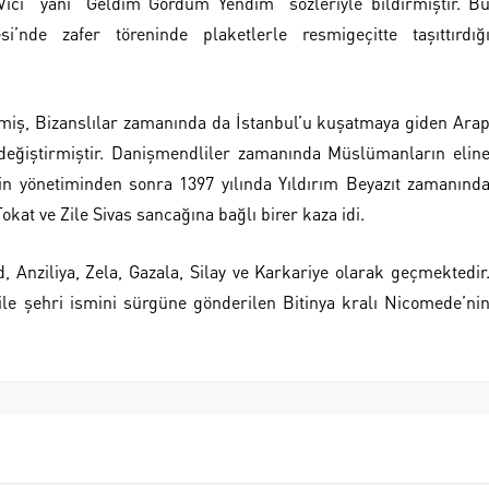
ici” yani “Geldim Gördüm Yendim” sözleriyle bildirmiştir. B
i’nde zafer töreninde plaketlerle resmigeçitte taşıttırdığ
ilmiş, Bizanslılar zamanında da İstanbul’u kuşatmaya giden Ara
 değiştirmiştir. Danişmendliler zamanında Müslümanların elin
in yönetiminden sonra 1397 yılında Yıldırım Beyazıt zamanınd
kat ve Zile Sivas sancağına bağlı birer kaza idi.
 Anziliya, Zela, Gazala, Silay ve Karkariye olarak geçmektedir
ile şehri ismini sürgüne gönderilen Bitinya kralı Nicomede’ni