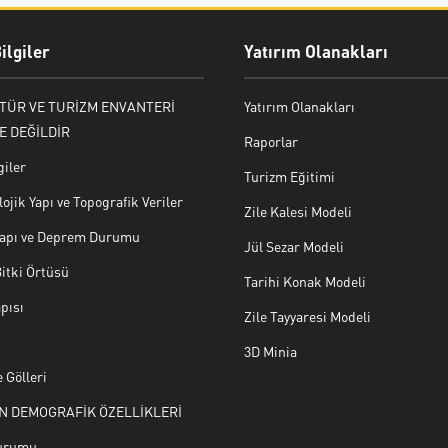
ilgiler
Yatırım Olanakları
LTÜR VE TURİZM ENVANTERİ
Yatırım Olanakları
E DEĞİLDİR
Raporlar
giler
Turizm Eğitimi
ojik Yapı ve Topografik Veriler
Zile Kalesi Modeli
 Yapı ve Deprem Durumu
Jül Sezar Modeli
Bitki Örtüsü
Tarihi Konak Modeli
pısı
Zile Tayyaresi Modeli
3D Minia
 Gölleri
N DEMOGRAFİK ÖZELLİKLERİ
urumu