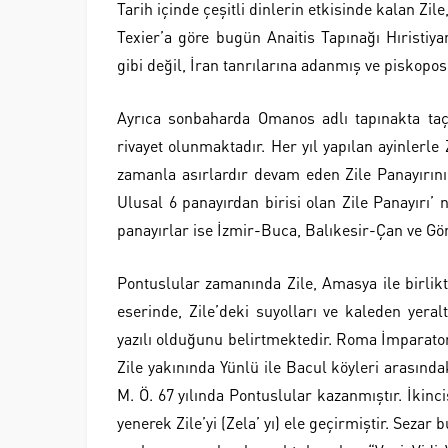
Tarih içinde çeşitli dinlerin etkisinde kalan Z
Texier’a göre bugün Anaitis Tapınağı Hıristiya
gibi değil, İran tanrılarına adanmış ve piskopos 
Ayrıca sonbaharda Omanos adlı tapınakta taç g
rivayet olunmaktadır. Her yıl yapılan ayinlerle
zamanla asırlardır devam eden Zile Panayırını
Ulusal 6 panayırdan birisi olan Zile Panayırı’ 
panayırlar ise İzmir-Buca, Balıkesir-Çan ve G
Pontuslular zamanında Zile, Amasya ile birlik
eserinde, Zile’deki suyolları ve kaleden yera
yazılı olduğunu belirtmektedir. Roma İmparato
Zile yakınında Yünlü ile Bacul köyleri arasındaki
M. Ö. 67 yılında Pontuslular kazanmıştır. İkinc
yenerek Zile’yi (Zela’ yı) ele geçirmiştir. Seza