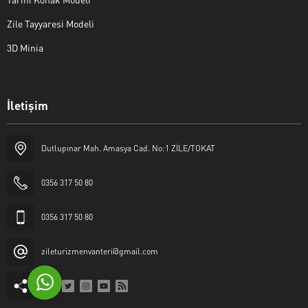
Zile Tayyaresi Modeli
3D Minia
İletişim
Yaşar Erkan İÇEN
Dutlupınar Mah. Amasya Cad. No:1 ZİLE/TOKAT
0356 317 50 80
0356 317 50 80
Cevap Yaz
zileturizmenvanteri@gmail.com