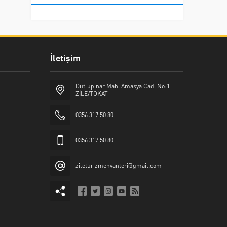
İletişim
Dutlupınar Mah. Amasya Cad. No:1
ZİLE/TOKAT
0356 317 50 80
0356 317 50 80
zileturizmenvanteri@gmail.com