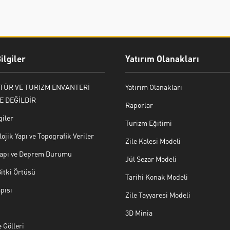
ilgiler
Yatırım Olanakları
LTÜR VE TURİZM ENVANTERİ
Yatırım Olanakları
E DEĞİLDİR
Raporlar
giler
Turizm Eğitimi
ojik Yapı ve Topografik Veriler
Zile Kalesi Modeli
 Yapı ve Deprem Durumu
Jül Sezar Modeli
Bitki Örtüsü
Tarihi Konak Modeli
pısı
Zile Tayyaresi Modeli
3D Minia
 Gölleri