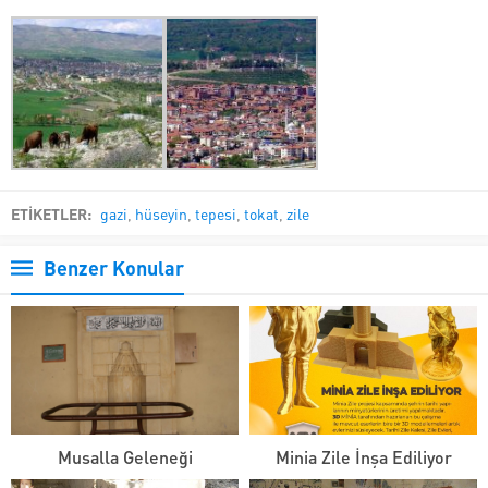
ETİKETLER:
gazi
,
hüseyin
,
tepesi
,
tokat
,
zile
Benzer Konular
Musalla Geleneği
Minia Zile İnşa Ediliyor