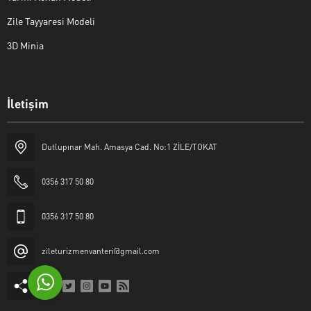
Zile Tayyaresi Modeli
3D Minia
İletişim
Yaşar Erkan İÇEN
Dutlupınar Mah. Amasya Cad. No:1 ZİLE/TOKAT
0356 317 50 80
0356 317 50 80
Cevap Yaz
zileturizmenvanteri@gmail.com