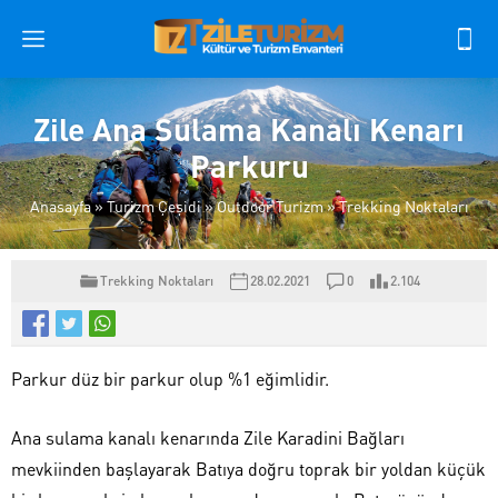
Zile Ana Sulama Kanalı Kenarı
Parkuru
Anasayfa
»
Turizm Çeşidi
»
Outdoor Turizm
»
Trekking Noktaları
Trekking Noktaları
28.02.2021
0
2.104
Parkur düz bir parkur olup %1 eğimlidir.
Ana sulama kanalı kenarında Zile Karadini Bağları
mevkiinden başlayarak Batıya doğru toprak bir yoldan küçük