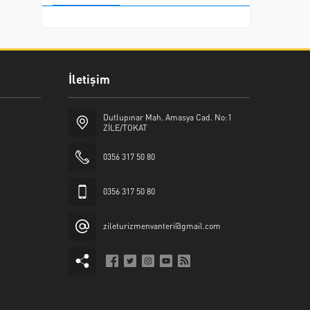
İletişim
Dutlupınar Mah. Amasya Cad. No:1
ZİLE/TOKAT
0356 317 50 80
0356 317 50 80
zileturizmenvanteri@gmail.com