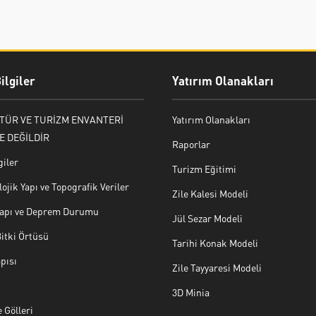
ilgiler
Yatırım Olanakları
LTÜR VE TURİZM ENVANTERİ
Yatırım Olanakları
E DEĞİLDİR
Raporlar
giler
Turizm Eğitimi
ojik Yapı ve Topografik Veriler
Zile Kalesi Modeli
 Yapı ve Deprem Durumu
Jül Sezar Modeli
Bitki Örtüsü
Tarihi Konak Modeli
pısı
Zile Tayyaresi Modeli
3D Minia
 Gölleri