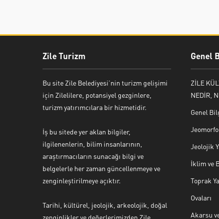
Zile Turizm
Genel B
Bu site Zile Belediyesi’nin turizm gelişimi
ZİLE KÜ
için Zilelilere, potansiyel gezginlere,
NEDİR, N
turizm yatırımcılara bir hizmetidir.
Genel Bil
Jeomorfol
İş bu sitede yer aklan bilgiler,
ilgilenenlerin, bilim insanlarının,
Jeolojik
araştırmacıların sunacağı bilgi ve
İklim ve 
belgelerle her zaman güncellenmeye ve
zenginleştirilmeye açıktır.
Toprak Ya
Ovaları
Tarihi, kültürel, jeolojik, arkeolojik, doğal
Akarsu ve
zenginlikler ve değerlerimizden Zile