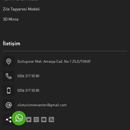
Zile Tayyaresi Modeli
3D Minia
İletişim
Yaşar Erkan İÇEN
Dutlupınar Mah. Amasya Cad. No:1 ZİLE/TOKAT
0356 317 50 80
0356 317 50 80
Cevap Yaz
zileturizmenvanteri@gmail.com