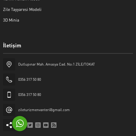
Zile Tayyaresi Modeli
3D Minia
İletişim
Yaşar Erkan İÇEN
Dutlupınar Mah. Amasya Cad. No:1 ZİLE/TOKAT
0356 317 50 80
0356 317 50 80
Cevap Yaz
zileturizmenvanteri@gmail.com