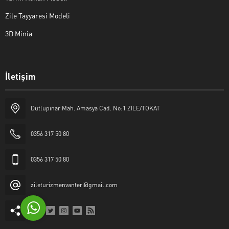
Zile Tayyaresi Modeli
3D Minia
İletişim
Yaşar Erkan İÇEN
Dutlupınar Mah. Amasya Cad. No:1 ZİLE/TOKAT
0356 317 50 80
0356 317 50 80
Cevap Yaz
zileturizmenvanteri@gmail.com