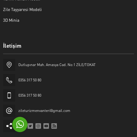
Zile Tayyaresi Modeli
3D Minia
İletişim
Yaşar Erkan İÇEN
Dutlupınar Mah. Amasya Cad. No:1 ZİLE/TOKAT
0356 317 50 80
0356 317 50 80
Cevap Yaz
zileturizmenvanteri@gmail.com