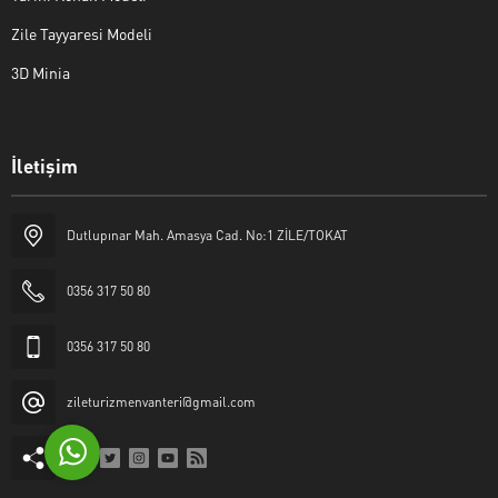
Zile Tayyaresi Modeli
3D Minia
İletişim
Yaşar Erkan İÇEN
Dutlupınar Mah. Amasya Cad. No:1 ZİLE/TOKAT
0356 317 50 80
0356 317 50 80
Cevap Yaz
zileturizmenvanteri@gmail.com