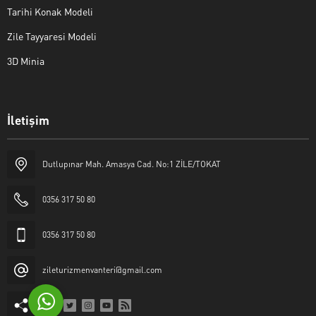
Tarihi Konak Modeli
Zile Tayyaresi Modeli
3D Minia
İletişim
Yaşar Erkan İÇEN
Dutlupınar Mah. Amasya Cad. No:1 ZİLE/TOKAT
0356 317 50 80
0356 317 50 80
Cevap Yaz
zileturizmenvanteri@gmail.com