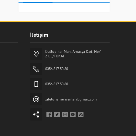
İletişim
Dutlupınar Mah. Amasya Cad. No:1
ZİLE/TOKAT
0356 317 50 80
0356 317 50 80
zileturizmenvanteri@gmail.com