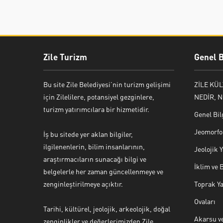
Zile Turizm
Genel B
Bu site Zile Belediyesi’nin turizm gelişimi
ZİLE KÜ
için Zilelilere, potansiyel gezginlere,
NEDİR, N
turizm yatırımcılara bir hizmetidir.
Genel Bil
Jeomorfol
İş bu sitede yer aklan bilgiler,
ilgilenenlerin, bilim insanlarının,
Jeolojik
araştırmacıların sunacağı bilgi ve
İklim ve 
belgelerle her zaman güncellenmeye ve
zenginleştirilmeye açıktır.
Toprak Ya
Ovaları
Tarihi, kültürel, jeolojik, arkeolojik, doğal
Akarsu ve
zenginlikler ve değerlerimizden Zile