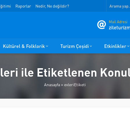
ğitimi
Raporlar
Nedir, Ne değildir?
Mail Adresi
zileturi
Kültürel & Folklorik
Turizm Çeşidi
Etkinlikler
leri ile Etiketlenen Konu
Anasayfa
»
evleriEtiketi