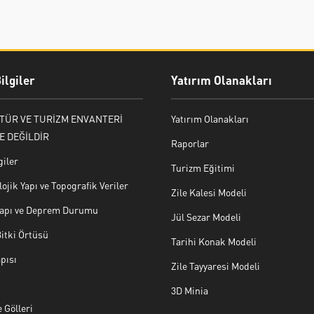
ilgiler
Yatırım Olanakları
LTÜR VE TURİZM ENVANTERİ
Yatırım Olanakları
E DEĞİLDİR
Raporlar
giler
Turizm Eğitimi
ojik Yapı ve Topografik Veriler
Zile Kalesi Modeli
 Yapı ve Deprem Durumu
Jül Sezar Modeli
Bitki Örtüsü
Tarihi Konak Modeli
pısı
Zile Tayyaresi Modeli
3D Minia
 Gölleri