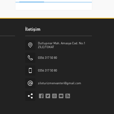
İletişim
Dutlupınar Mah. Amasya Cad. No:1
ZİLE/TOKAT
0356 317 50 80
0356 317 50 80
zileturizmenvanteri@gmail.com