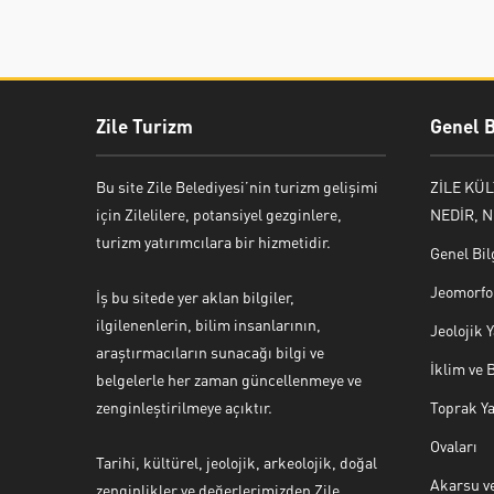
Zile Turizm
Genel B
Bu site Zile Belediyesi’nin turizm gelişimi
ZİLE KÜ
için Zilelilere, potansiyel gezginlere,
NEDİR, N
turizm yatırımcılara bir hizmetidir.
Genel Bil
Jeomorfol
İş bu sitede yer aklan bilgiler,
ilgilenenlerin, bilim insanlarının,
Jeolojik
araştırmacıların sunacağı bilgi ve
İklim ve 
belgelerle her zaman güncellenmeye ve
zenginleştirilmeye açıktır.
Toprak Ya
Ovaları
Tarihi, kültürel, jeolojik, arkeolojik, doğal
Akarsu ve
zenginlikler ve değerlerimizden Zile