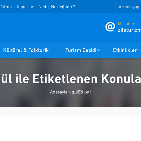
ğitimi
Raporlar
Nedir, Ne değildir?
Mail Adresi
zileturi
Kültürel & Folklorik
Turizm Çeşidi
Etkinlikler
ül ile Etiketlenen Konul
Anasayfa
»
gülEtiketi