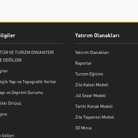
ilgiler
Yatırım Olanakları
LTÜR VE TURİZM ENVANTERİ
Yatırım Olanakları
E DEĞİLDİR
Raporlar
giler
Turizm Eğitimi
ojik Yapı ve Topografik Veriler
Zile Kalesi Modeli
 Yapı ve Deprem Durumu
Jül Sezar Modeli
Bitki Örtüsü
Tarihi Konak Modeli
pısı
Zile Tayyaresi Modeli
3D Minia
 Gölleri