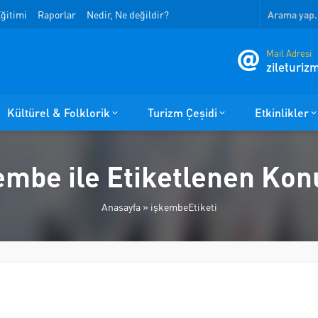
ğitimi
Raporlar
Nedir, Ne değildir?
Mail Adresi
zileturi
Kültürel & Folklorik
Turizm Çeşidi
Etkinlikler
embe ile Etiketlenen Kon
Anasayfa
»
işkembeEtiketi