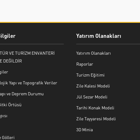
ilgiler
Yatırım Olanakları
LTÜR VE TURİZM ENVANTERİ
Yatırım Olanakları
E DEĞİLDİR
Raporlar
giler
Turizm Eğitimi
ojik Yapı ve Topografik Veriler
Zile Kalesi Modeli
 Yapı ve Deprem Durumu
Jül Sezar Modeli
Bitki Örtüsü
Tarihi Konak Modeli
pısı
Zile Tayyaresi Modeli
3D Minia
 Gölleri