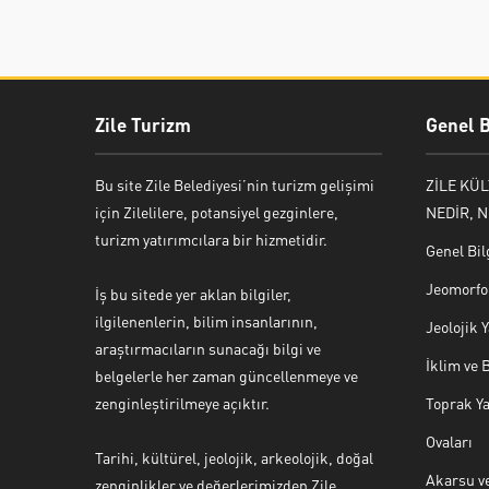
Zile Turizm
Genel B
Bu site Zile Belediyesi’nin turizm gelişimi
ZİLE KÜ
için Zilelilere, potansiyel gezginlere,
NEDİR, N
turizm yatırımcılara bir hizmetidir.
Genel Bil
Jeomorfol
İş bu sitede yer aklan bilgiler,
ilgilenenlerin, bilim insanlarının,
Jeolojik
araştırmacıların sunacağı bilgi ve
İklim ve 
belgelerle her zaman güncellenmeye ve
zenginleştirilmeye açıktır.
Toprak Ya
Ovaları
Tarihi, kültürel, jeolojik, arkeolojik, doğal
Akarsu ve
zenginlikler ve değerlerimizden Zile