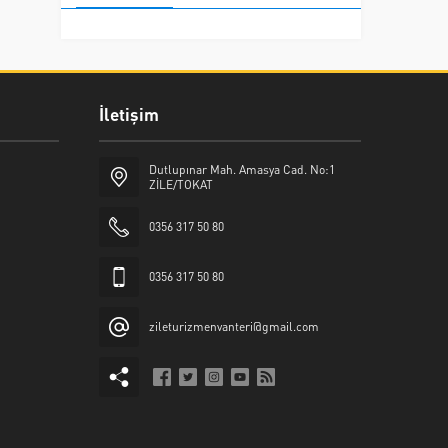
İletişim
Dutlupınar Mah. Amasya Cad. No:1
ZİLE/TOKAT
0356 317 50 80
0356 317 50 80
zileturizmenvanteri@gmail.com