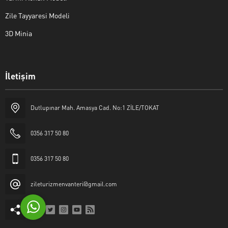
Zile Tayyaresi Modeli
3D Minia
İletişim
Yaşar Erkan İÇEN
Dutlupınar Mah. Amasya Cad. No:1 ZİLE/TOKAT
0356 317 50 80
0356 317 50 80
Cevap Yaz
zileturizmenvanteri@gmail.com