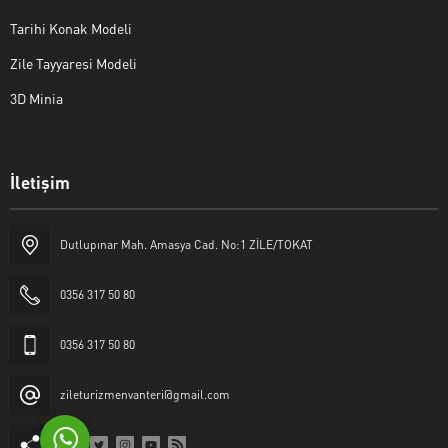
Tarihi Konak Modeli
Zile Tayyaresi Modeli
3D Minia
İletişim
Yaşar Erkan İÇEN
Dutlupınar Mah. Amasya Cad. No:1 ZİLE/TOKAT
0356 317 50 80
0356 317 50 80
Cevap Yaz
zileturizmenvanteri@gmail.com