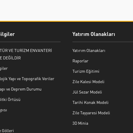
ilgiler
Yatırım Olanakları
LTÜR VE TURİZM ENVANTERİ
Yatırım Olanakları
E DEĞİLDİR
Raporlar
giler
Turizm Eğitimi
ojik Yapı ve Topografik Veriler
Zile Kalesi Modeli
 Yapı ve Deprem Durumu
Jül Sezar Modeli
Bitki Örtüsü
Tarihi Konak Modeli
pısı
Zile Tayyaresi Modeli
3D Minia
 Gölleri