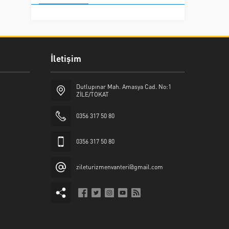
İletişim
Dutlupınar Mah. Amasya Cad. No:1
ZİLE/TOKAT
0356 317 50 80
0356 317 50 80
zileturizmenvanteri@gmail.com