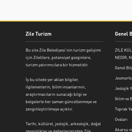
Zile Turizm
Genel B
Bu site Zile Belediyesi’nin turizm gelişimi
ZİLE KÜ
için Zilelilere, potansiyel gezginlere,
NEDİR, N
turizm yatırımcılara bir hizmetidir.
Genel Bil
Jeomorfol
İş bu sitede yer aklan bilgiler,
ilgilenenlerin, bilim insanlarının,
Jeolojik
araştırmacıların sunacağı bilgi ve
İklim ve 
belgelerle her zaman güncellenmeye ve
zenginleştirilmeye açıktır.
Toprak Ya
Ovaları
Tarihi, kültürel, jeolojik, arkeolojik, doğal
Akarsu ve
zenginlikler ve değerlerimizden Zile