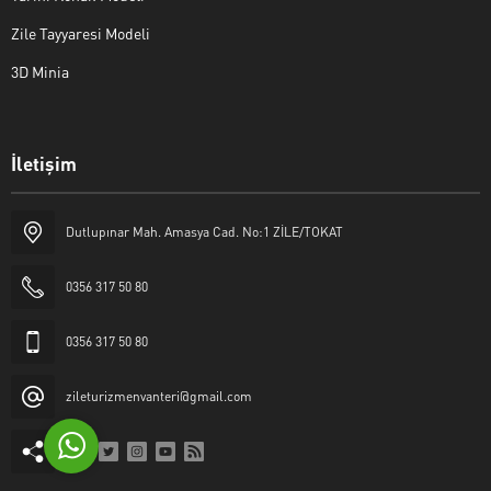
Zile Tayyaresi Modeli
3D Minia
İletişim
Yaşar Erkan İÇEN
Dutlupınar Mah. Amasya Cad. No:1 ZİLE/TOKAT
0356 317 50 80
0356 317 50 80
Cevap Yaz
zileturizmenvanteri@gmail.com