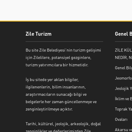
Zile Turizm
Genel B
Bu site Zile Belediyesi’nin turizm gelişimi
ZİLE KÜ
için Zilelilere, potansiyel gezginlere,
NEDİR, N
turizm yatırımcılara bir hizmetidir.
Genel Bil
Jeomorfol
İş bu sitede yer aklan bilgiler,
ilgilenenlerin, bilim insanlarının,
Jeolojik
araştırmacıların sunacağı bilgi ve
İklim ve 
belgelerle her zaman güncellenmeye ve
zenginleştirilmeye açıktır.
Toprak Ya
Ovaları
Tarihi, kültürel, jeolojik, arkeolojik, doğal
Akarsu ve
zenginlikler ve değerlerimizden Zile