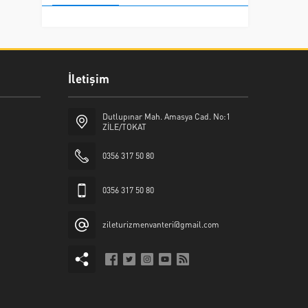
İletişim
Dutlupınar Mah. Amasya Cad. No:1
ZİLE/TOKAT
0356 317 50 80
0356 317 50 80
zileturizmenvanteri@gmail.com