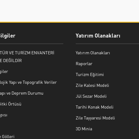
ilgiler
Yatırım Olanakları
LTÜR VE TURİZM ENVANTERİ
Yatırım Olanakları
E DEĞİLDİR
Raporlar
giler
Turizm Eğitimi
ojik Yapı ve Topografik Veriler
Zile Kalesi Modeli
 Yapı ve Deprem Durumu
Jül Sezar Modeli
Bitki Örtüsü
Tarihi Konak Modeli
pısı
Zile Tayyaresi Modeli
3D Minia
 Gölleri