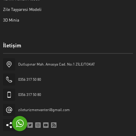
Zile Tayyaresi Modeli
3D Minia
İletişim
Yaşar Erkan İÇEN
Dutlupınar Mah. Amasya Cad. No:1 ZİLE/TOKAT
0356 317 50 80
0356 317 50 80
Cevap Yaz
zileturizmenvanteri@gmail.com