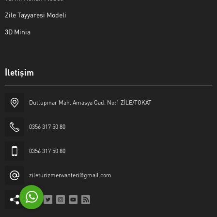
Zile Tayyaresi Modeli
3D Minia
İletişim
Yaşar Erkan İÇEN
Dutlupınar Mah. Amasya Cad. No:1 ZİLE/TOKAT
0356 317 50 80
0356 317 50 80
Cevap Yaz
zileturizmenvanteri@gmail.com