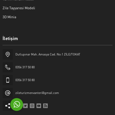
Zile Tayyaresi Modeli
3D Minia
İletişim
Yaşar Erkan İÇEN
Dutlupınar Mah. Amasya Cad. No:1 ZİLE/TOKAT
0356 317 50 80
0356 317 50 80
Cevap Yaz
zileturizmenvanteri@gmail.com