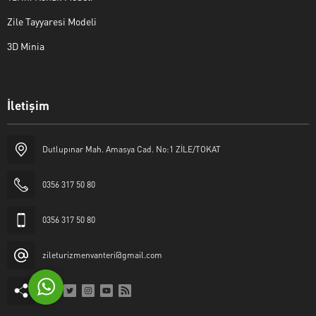
Zile Tayyaresi Modeli
3D Minia
İletişim
Yaşar Erkan İÇEN
Dutlupınar Mah. Amasya Cad. No:1 ZİLE/TOKAT
0356 317 50 80
0356 317 50 80
Cevap Yaz
zileturizmenvanteri@gmail.com