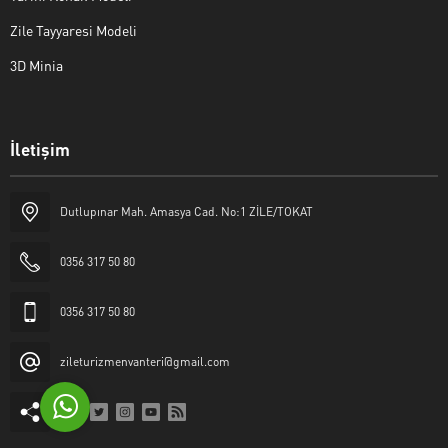
Zile Tayyaresi Modeli
3D Minia
İletişim
Yaşar Erkan İÇEN
Dutlupınar Mah. Amasya Cad. No:1 ZİLE/TOKAT
0356 317 50 80
0356 317 50 80
Cevap Yaz
zileturizmenvanteri@gmail.com