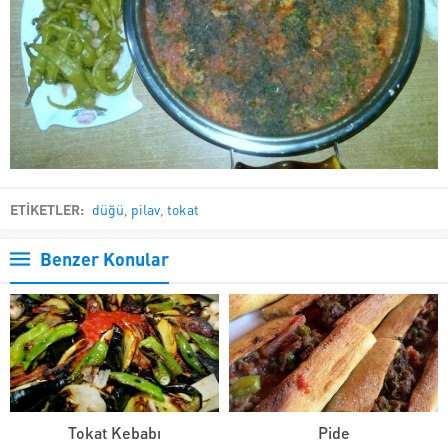
ETİKETLER:
düğü
,
pilav
,
tokat
Benzer Konular
Tokat Kebabı
Pide