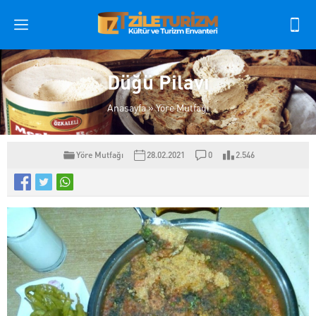
Düğü Pilavı
Anasayfa
»
Yöre Mutfağı
Yöre Mutfağı
28.02.2021
0
2.546