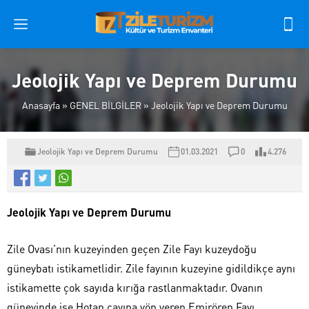
Jeolojik Yapı ve Deprem Durumu
Anasayfa
»
GENEL BİLGİLER
»
Jeolojik Yapı ve Deprem Durumu
Jeolojik Yapı ve Deprem Durumu
01.03.2021
0
4.276
Jeolojik Yapı ve Deprem Durumu
Zile Ovası’nın kuzeyinden geçen Zile Fayı kuzeydoğu
güneybatı istikametlidir. Zile fayının kuzeyine gidildikçe aynı
istikamette çok sayıda kırığa rastlanmaktadır. Ovanın
güneyinde ise Hotan çayına yön veren Emirören Fayı,