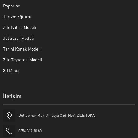
Raporlar
Turizm Eğitimi
Zile Kalesi Modeli
Jül Sezar Modeli
Tarihi Konak Modeli
Zile Tayyaresi Modeli
3D Minia
İletişim
Yaşar Erkan İÇEN
Dutlupınar Mah. Amasya Cad. No:1 ZİLE/TOKAT
0356 317 50 80