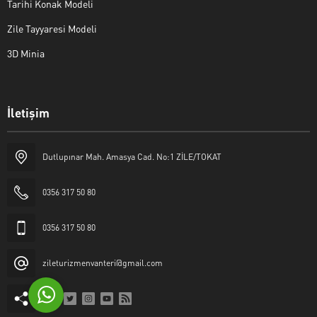
Tarihi Konak Modeli
Zile Tayyaresi Modeli
3D Minia
İletişim
Yaşar Erkan İÇEN
Dutlupınar Mah. Amasya Cad. No:1 ZİLE/TOKAT
0356 317 50 80
0356 317 50 80
Cevap Yaz
zileturizmenvanteri@gmail.com