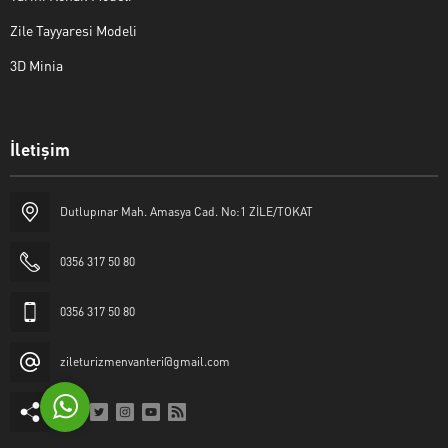
Zile Tayyaresi Modeli
3D Minia
İletişim
Yaşar Erkan İÇEN
Dutlupınar Mah. Amasya Cad. No:1 ZİLE/TOKAT
0356 317 50 80
0356 317 50 80
Cevap Yaz
zileturizmenvanteri@gmail.com