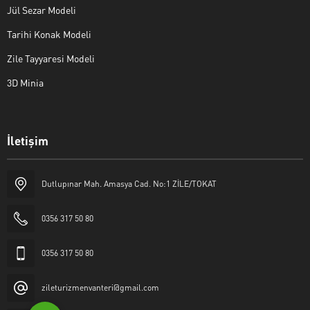
Jül Sezar Modeli
Tarihi Konak Modeli
Zile Tayyaresi Modeli
3D Minia
İletişim
Yaşar Erkan İÇEN
Dutlupınar Mah. Amasya Cad. No:1 ZİLE/TOKAT
0356 317 50 80
0356 317 50 80
Cevap Yaz
zileturizmenvanteri@gmail.com