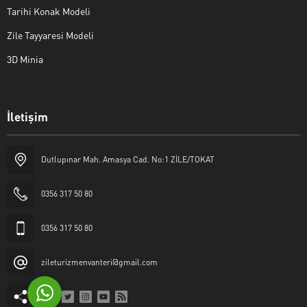
Tarihi Konak Modeli
Zile Tayyaresi Modeli
3D Minia
İletişim
Yaşar Erkan İÇEN
Dutlupınar Mah. Amasya Cad. No:1 ZİLE/TOKAT
0356 317 50 80
0356 317 50 80
Cevap Yaz
zileturizmenvanteri@gmail.com