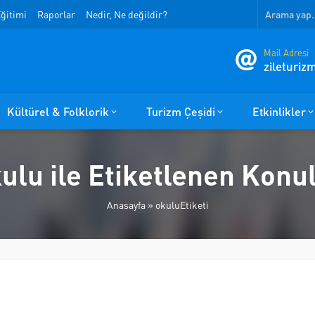
ğitimi
Raporlar
Nedir, Ne değildir?
Mail Adresi
zileturi
Kültürel & Folklorik
Turizm Çeşidi
Etkinlikler
ulu ile Etiketlenen Konu
Anasayfa
»
okuluEtiketi