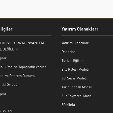
ilgiler
Yatırım Olanakları
LTÜR VE TURİZM ENVANTERİ
Yatırım Olanakları
E DEĞİLDİR
Raporlar
giler
Turizm Eğitimi
ojik Yapı ve Topografik Veriler
Zile Kalesi Modeli
 Yapı ve Deprem Durumu
Jül Sezar Modeli
Bitki Örtüsü
Tarihi Konak Modeli
pısı
Zile Tayyaresi Modeli
3D Minia
 Gölleri