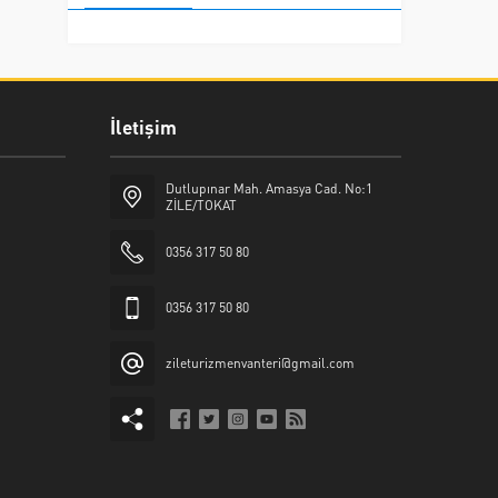
İletişim
Dutlupınar Mah. Amasya Cad. No:1
ZİLE/TOKAT
0356 317 50 80
0356 317 50 80
zileturizmenvanteri@gmail.com