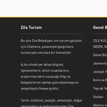
Zile Turizm
Genel B
Bu site Zile Belediyesi’nin turizm gelişimi
ZİLE KÜ
için Zilelilere, potansiyel gezginlere,
NEDİR, N
turizm yatırımcılara bir hizmetidir.
Genel Bil
Jeomorfol
İş bu sitede yer aklan bilgiler,
ilgilenenlerin, bilim insanlarının,
Jeolojik
araştırmacıların sunacağı bilgi ve
İklim ve 
belgelerle her zaman güncellenmeye ve
zenginleştirilmeye açıktır.
Toprak Ya
Ovaları
Tarihi, kültürel, jeolojik, arkeolojik, doğal
Akarsu ve
zenginlikler ve değerlerimizden Zile