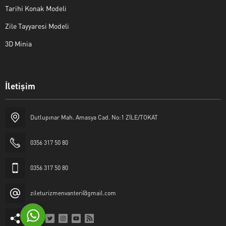
Tarihi Konak Modeli
Zile Tayyaresi Modeli
3D Minia
İletişim
Yaşar Erkan İÇEN
Dutlupınar Mah. Amasya Cad. No:1 ZİLE/TOKAT
0356 317 50 80
0356 317 50 80
Cevap Yaz
zileturizmenvanteri@gmail.com