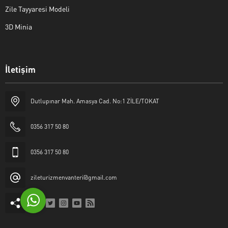
Zile Tayyaresi Modeli
3D Minia
İletişim
Yaşar Erkan İÇEN
Dutlupınar Mah. Amasya Cad. No:1 ZİLE/TOKAT
0356 317 50 80
0356 317 50 80
Cevap Yaz
zileturizmenvanteri@gmail.com