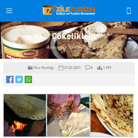
Çökelikli
Anasayfa
»
Yöre Mutfağı
Yöre Mutfağı
27.02.2021
0
1.959