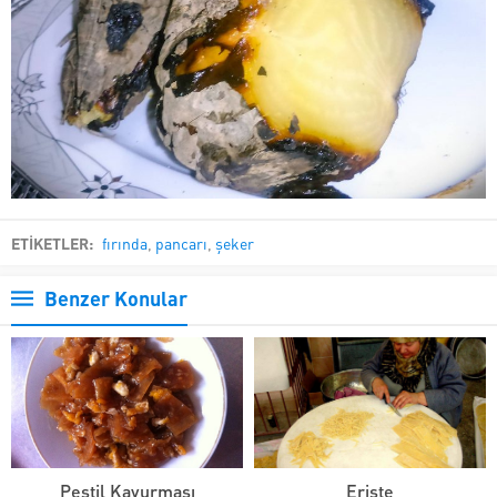
ETİKETLER:
fırında
,
pancarı
,
şeker
Benzer Konular
Pestil Kavurması
Erişte