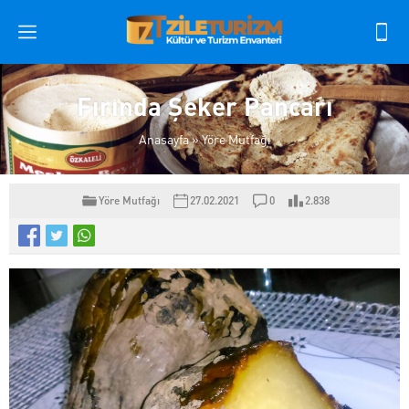
Fırında Şeker Pancarı
Anasayfa
»
Yöre Mutfağı
Yöre Mutfağı
27.02.2021
0
2.838