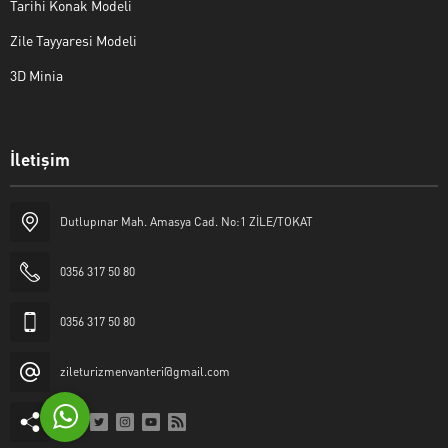
Tarihi Konak Modeli
Zile Tayyaresi Modeli
3D Minia
İletişim
Yaşar Erkan İÇEN
Dutlupınar Mah. Amasya Cad. No:1 ZİLE/TOKAT
0356 317 50 80
0356 317 50 80
Cevap Yaz
zileturizmenvanteri@gmail.com