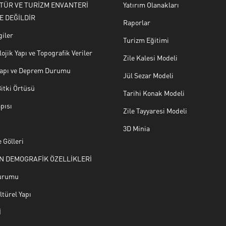
LTÜR VE TURİZM ENVANTERİ
Yatırım Olanakları
E DEĞİLDİR
Raporlar
giler
Turizm Eğitimi
ojik Yapı ve Topografik Veriler
Zile Kalesi Modeli
 Yapı ve Deprem Durumu
Jül Sezar Modeli
Bitki Örtüsü
Tarihi Konak Modeli
pısı
Zile Tayyaresi Modeli
3D Minia
 Gölleri
N DEMOGRAFİK ÖZELLİKLERİ
urumu
türel Yapı
İ