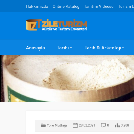
Hakkımızda
Online Katalog
Tanıtım Videosu
Turizm E
Anasayfa
Tarihi
Tarih & Arkeoloji
Yöre Mutfağı
28.02.2021
0
3.208