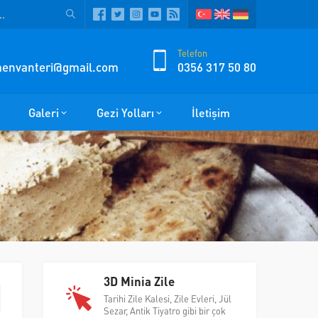
Telefon
zmenvanteri@gmail.com
0356 317 50 80
Galeri
Gezi Yolları
İletişim
3D Minia Zile
Tarihi Zile Kalesi, Zile Evleri, Jül
Sezar, Antik Tiyatro gibi bir çok