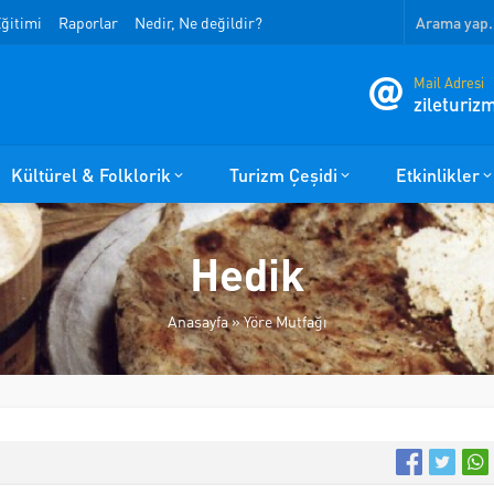
ğitimi
Raporlar
Nedir, Ne değildir?
Mail Adresi
zileturi
Kültürel & Folklorik
Turizm Çeşidi
Etkinlikler
Hedik
Anasayfa
»
Yöre Mutfağı