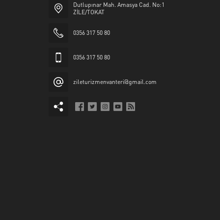
Dutlupınar Mah. Amasya Cad. No:1
ZİLE/TOKAT
0356 317 50 80
0356 317 50 80
zileturizmenvanteri@gmail.com