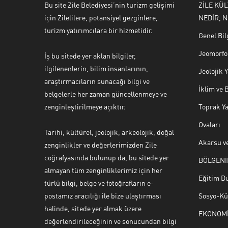
Bu site Zile Belediyesi’nin turizm gelişimi
ZİLE KÜ
için Zilelilere, potansiyel gezginlere,
NEDİR, N
turizm yatırımcılara bir hizmetidir.
Genel Bil
Jeomorfol
İş bu sitede yer aklan bilgiler,
ilgilenenlerin, bilim insanlarının,
Jeolojik
araştırmacıların sunacağı bilgi ve
İklim ve 
belgelerle her zaman güncellenmeye ve
zenginleştirilmeye açıktır.
Toprak Ya
Ovaları
Tarihi, kültürel, jeolojik, arkeolojik, doğal
Akarsu ve
zenginlikler ve değerlerimizden Zile
coğrafyasında bulunup da, bu sitede yer
BÖLGENİ
Yaşar Erkan İÇEN
almayan tüm zenginliklerimiz için her
Eğitim D
türlü bilgi, belge ve fotoğrafların e-
postamız aracılığı ile bize ulaştırması
Sosyo-Kül
halinde, sitede yer almak üzere
EKONOM
değerlendirileceğinin ve sonucundan bilgi
Cevap Yaz